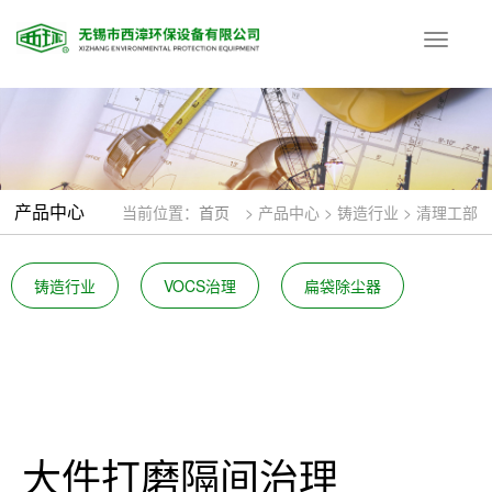
按
钮
产品中心
当前位置：
首页
> 产品中心 > 铸造行业 > 清理工部
铸造行业
VOCS治理
扁袋除尘器
大件打磨隔间治理